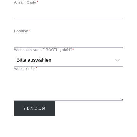
Anzahl Gäste
*
Location
*
Wo hast du von LE BOOTH gehört?
*
Weitere Infos
*
SENDEN